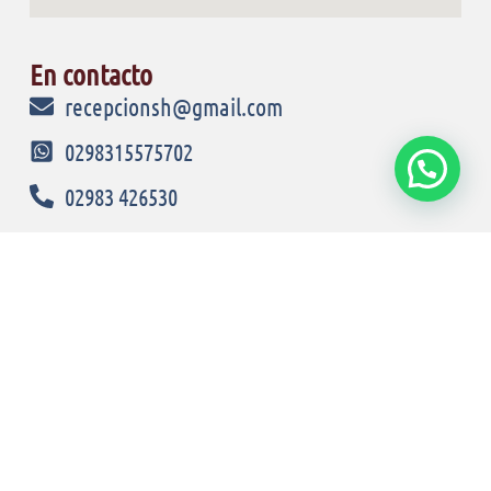
En contacto
recepcionsh@gmail.com
0298315575702
02983 426530
Ubicación
San Lorenzo 950
Tres Arroyos - CP 7500
Acceso rápido
Inicio
Habitaciones
Departamentos