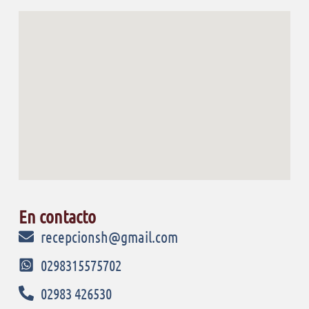
En contacto
recepcionsh@gmail.com
0298315575702
02983 426530